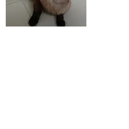
Data de Nascimento: Abril/ 2015
Ozzy teve um começo de vida bem difícil.
Ele ficava preso em uma coleira e, por isso,
traz uma grande falha nos pelos do
pescoço. E, por crescer nessa situação ruim,
ele virou um gato carente que adora
atenção e cafunés! Além de ser muito lindo
e ter olhos azuis sedutores, ele é bastante
conversador e, assim que os pelos
crescerem, ele vai deixar o passado para
trás e começar do zero. Tudo o que ele quer
agora é um lar amoroso onde ele possa ser
livre e feliz, ganhar muitos afagos e bater
altos papos!
Voltar
Adotar