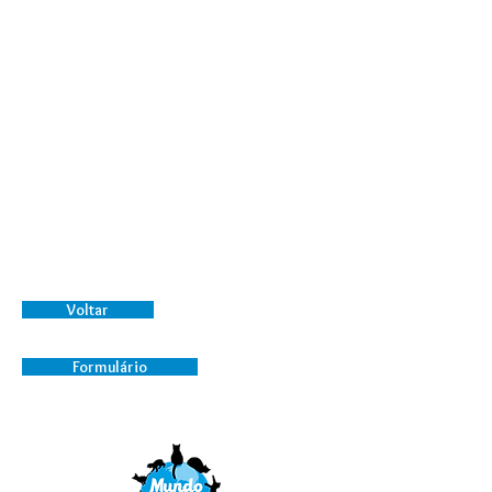
Data de Nascimento: Fevereiro/2018
O superpoder da Docinho é ser
extremamente graciosa. Essa
gatinha, resgatada quando era uma
coisinha minúscula, cresceu muito
esperta e um pouco sapeca, mas com
seu charme ela conquista todos os
humanos e consegue ser perdoada
por todas as artes que apronta.
Docinho está vacinada e castrada e é
negativa para Fiv e Felv.
Voltar
Formulário