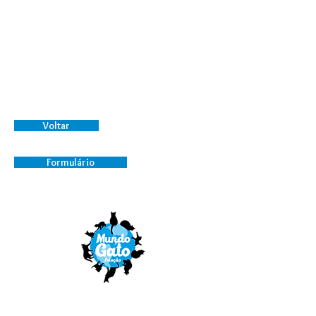
Data de Nascimento: Setembro/2018
Natsu
teve a sorte de nascer no lar
temporário e nunca conheceu a rua,
a fome ou o frio. Está castrado e
vacinado, é negativo para Fiv e Felv e
procura um lar seguro e com outros
gatos para brincar!
Voltar
Formulário
ongmundogato